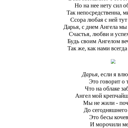
Но на нее нету сил о
Так непосредственна, м
Ссора любая с ней тут
Дарья, с днем Ангела мы
Счастья, любви и успе
Будь своим Ангелом ве
Так же, как нами всегд
Дарья
, если я вл
Это говорит о 
Что на облаке за
Ангел мой крепчайш
Мы не жили - по
До сегодняшнего 
Это бесы коче
И морочили ме