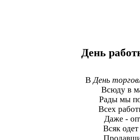
День работ
В
День торгов
Всюду в м
Рады мы по
Всех работ
Даже - оп
Всяк одет 
Продавщиц