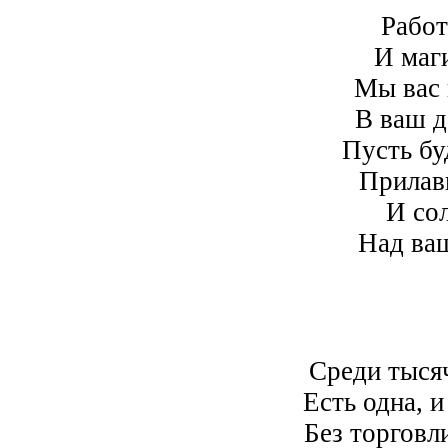
Работ
И маг
Мы вас 
В ваш д
Пусть бу
Прилав
И со
Над ваш
Среди тыся
Есть одна, и
Без торговл