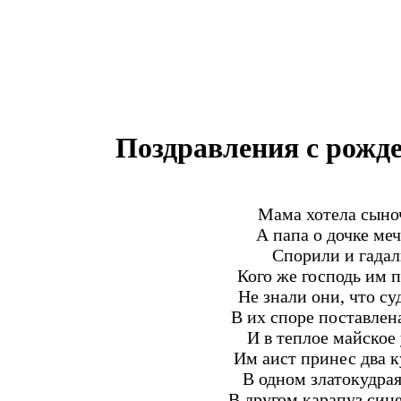
Поздравления с рожд
Мама хотела сыно
А папа о дочке ме
Спорили и гада
Кого же господь им 
Не знали они, что с
В их споре поставлен
И в теплое майское
Им аист принес два к
В одном златокудрая
В другом карапуз син