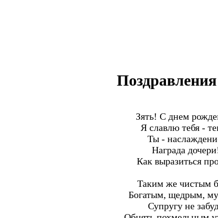
Поздравления
Зять! С днем рожде
Я славлю тебя - те
Ты - наслаждени
Награда дочери
Как выразиться пр
Таким же чистым б
Богатым, щедрым, м
Супругу не забу
Обнять похмельным у