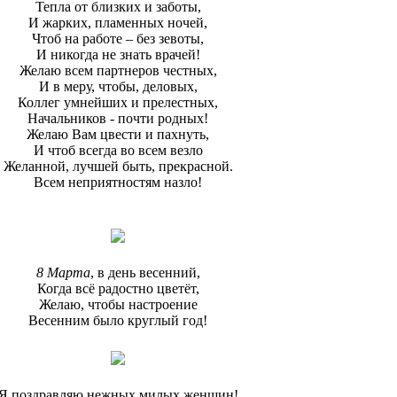
Тепла от близких и заботы,
И жарких, пламенных ночей,
Чтоб на работе – без зевоты,
И никогда не знать врачей!
Желаю всем партнеров честных,
И в меру, чтобы, деловых,
Коллег умнейших и прелестных,
Начальников - почти родных!
Желаю Вам цвести и пахнуть,
И чтоб всегда во всем везло
Желанной, лучшей быть, прекрасной.
Всем неприятностям назло!
8 Марта
, в день весенний,
Когда всё радостно цветёт,
Желаю, чтобы настроение
Весенним было круглый год!
Я поздравляю нежных милых женщин!