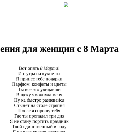
ения для женщин с 8 Марта
Вот опять
8 Марта
!
И с утра на кухне ты
Я принес тебе подарки
Парфюм, конфеты и цветы
Ты все это увидавши
В щеку чмокнула меня
Ну ка быстро раздевайся
Стынет на столе стряпня
После я спрошу тебя
Где ты пропадал три дня
Я не стану портить праздник
Твой единственный в году
Я во всех грехах сознаюсь