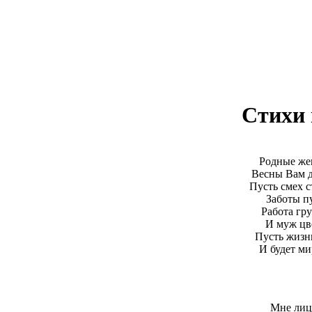
Стихи 
Родные же
Весны Вам д
Пусть смех с
Заботы пу
Работа гру
И муж цв
Пусть жизнь
И будет ми
Мне лице