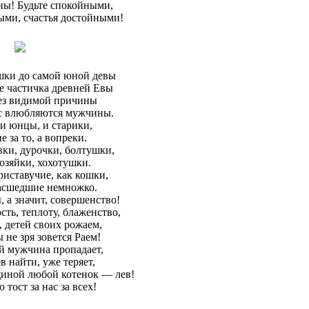
ы! Будьте спокойными,
ми, счастья достойными!
шки до самой юной девы
е частичка древней Евы
ез видимой причины
ас влюбляются мужчины.
и юнцы, и старики,
е за то, а вопреки.
ки, дурочки, болтушки,
озяйки, хохотушки.
иставучие, как кошки,
асшедшие немножко.
а значит, совершенство!
ть, теплоту, блаженство,
 детей своих рожаем,
 не зря зовется Раем!
й мужчина пропадает,
в найти, уже теряет,
иной любой котенок — лев!
 тост за нас за всех!