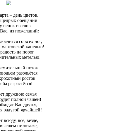
рта – день цветов,
 щедрых обещаний.
у венок из слов –
Вас, из пожеланий:
е мчится со всех ног,
 мартовской капелью!
радость на порог
нительных метелью!
ремительный поток
водьем разольётся,
рохотный росток -
аба разрастётся!
дет дружною семья
будет полной чашей!
обходят Вас друзья,
я радугой ярчайшей!
т всюду, всё, везде,
 высшем пилотаже,
 мерцающей звезде