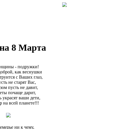
на 8 Марта
нщины - подружки!
оброй, как веснушки
труится с Ваших глаз,
сть не старят Вас,
зом пусть не давит,
еты почаще дарит,
 украсят ваши дети,
р на всей планете!!!
мерье ни к чему,