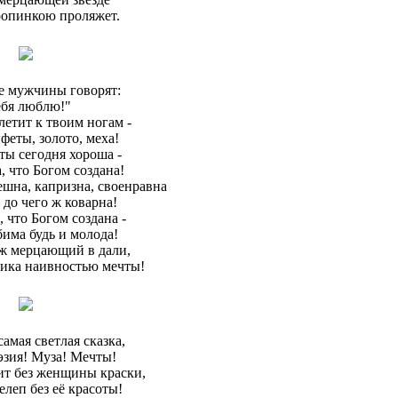
ропинкою проляжет.
е мужчины говорят:
ебя люблю!"
летит к твоим ногам -
феты, золото, меха!
 ты сегодня хороша -
 что Богом создана!
решна, капризна, своенравна
- до чего ж коварна!
 что Богом создана -
има будь и молода!
ж мерцающий в дали,
ика наивностью мечты!
амая светлая сказка,
эзия! Муза! Мечты!
ит без женщины краски,
елеп без её красоты!