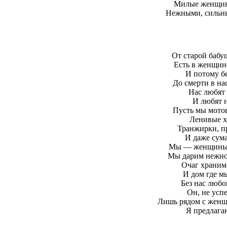
Милые женщин
Нежными, сильны
От старой бабу
Есть в женщин
И потому б
До смерти в н
Нас любят 
И любят н
Пусть мы мотов
Ленивые х
Транжирки, пр
И даже сум
Мы — женщины, 
Мы дарим нежнос
Очаг храним,
И дом где мы
Без нас любо
Он, не успе
Лишь рядом с женщ
Я предлагаю