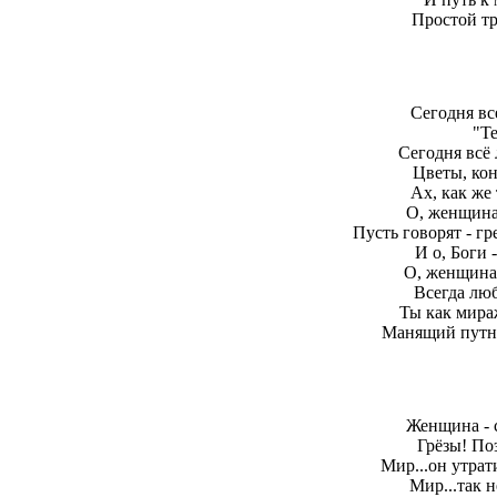
Простой т
Сегодня вс
"Т
Сегодня всё 
Цветы, кон
Ах, как же
О, женщина,
Пусть говорят - г
И о, Боги 
О, женщина,
Всегда люб
Ты как мира
Манящий путн
Женщина - с
Грёзы! По
Мир...он утрат
Мир...так н