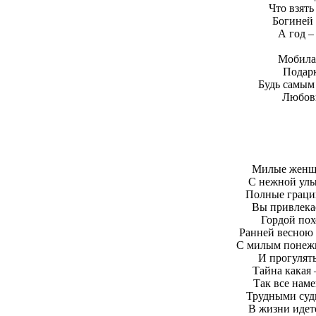
Что взять
Богиней 
А год –
Мобила,
Подарк
Будь самым 
Любовь
Милые женщи
С нежной улы
Полные граци
Вы привлека
Гордой по
Ранней весною 
С милым понежи
И прогулять
Тайна какая 
Так все наме
Трудными суд
В жизни идете