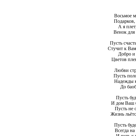
Восьмое ма
Подарков,
А я плет
Венок для 
Пусть счасть
Стучит к Вам
Добро и 
Цветов пле
Любви ст
Пусть поло
Надежды к
До баоб
Пусть бу
И дом Ваш 
Пусть не 
Жизнь льётс
Пусть буде
Всегда на
И путь к