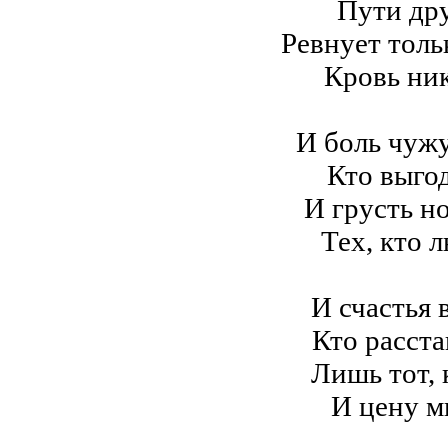
Пути дру
Ревнует толь
Кровь ник
И боль чужу
Кто выгод
И грусть н
Тех, кто 
И счастья 
Кто расста
Лишь тот, 
И цену м