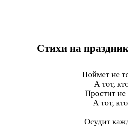
Стихи на праздни
Поймет не то
А тот, кт
Простит не 
А тот, кт
Осудит кажд