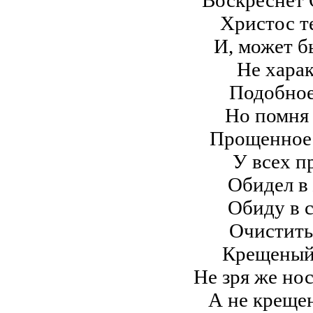
Воскреснет 
Христос те
И, может бы
Не харак
Подобное
Но помня 
Прощенное 
У всех п
Обидел в 
Обиду в с
Очиститьс
Крещеный 
Не зря же но
А не крещен