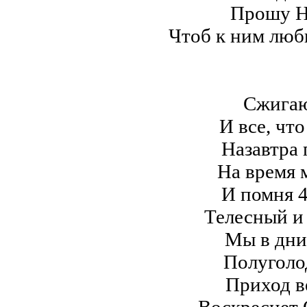
Прошу Н
Чтоб к ним люб
Сжигаю
И все, что
Назавтра 
На время м
И помня 4
Телесный и
Мы в дни
Полуголо
Приход в