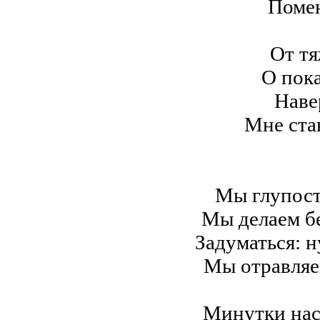
Помен
От т
О пока
Наве
Мне ста
Мы глупост
Мы делаем б
Задуматься: н
Мы отравляе
Минутки нас