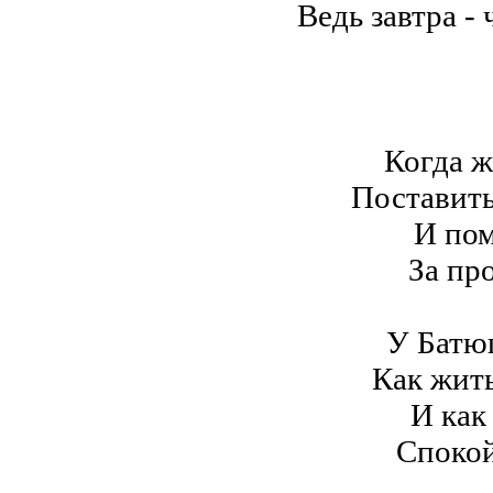
Ведь завтра -
Когда ж
Поставить
И пом
За пр
У Батю
Как жить
И как
Спокой