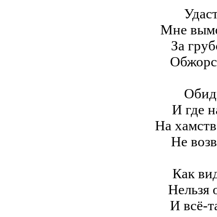
Удаст
Мне вым
За груб
Обжорст
Обид
И где н
На хамств
Не возв
Как ви
Нельзя 
И всё-т