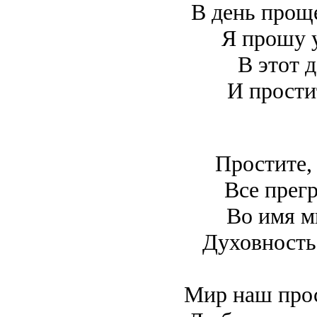
В день прощ
Я прошу 
В этот 
И прости
Простите,
Все прег
Во имя м
Духовность
Мир наш прост