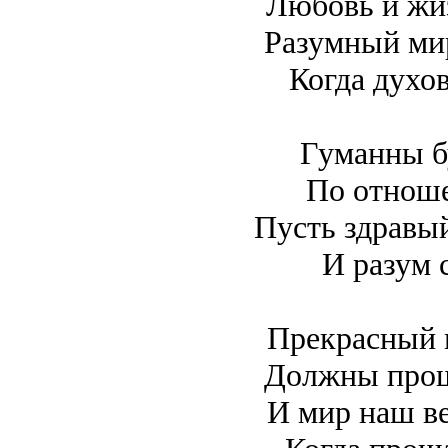
Любовь и жиз
Разумный ми
Когда духо
Гуманны б
По отнош
Пусть здравый
И разум 
Прекрасный м
Должны прощ
И мир наш в