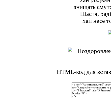
знищать смуто
Щастя, раді
хай несе т
HTML-код для встав