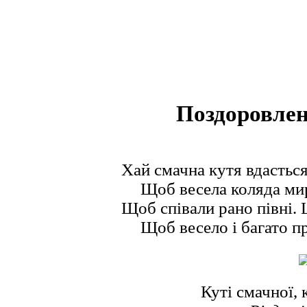
Поздоровлен
Хай смачна кутя вдасться
Щоб весела коляда мир
Щоб співали рано півні. 
Щоб весело і багато п
Куті смачної, 