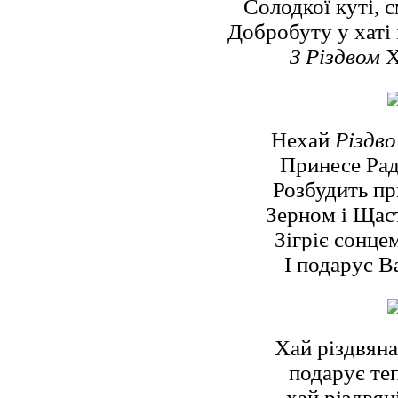
Солодкої куті, с
Добробуту у хаті 
З Різдвом
Х
Нехай
Різдво
Принесе Рад
Розбудить пр
Зерном і Щаст
Зігріє сонце
І подарує В
Хай різдвяна
подарує теп
хай різдвяні