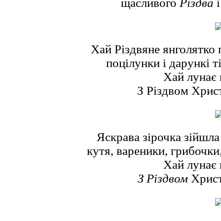
щасливого
Різдва
і
Хай Різдвяне янголятко 
поцілунки і дарункі т
Хай лунає 
З Різдвом Хрис
Яскрава зірочка зійшла
кутя, вареники, грибочки,
Хай лунає 
З Різдвом
Христ