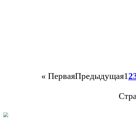
«
Первая
Предыдущая
1
2
Стра